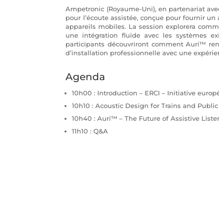
Ampetronic (Royaume-Uni), en partenariat avec
pour l’écoute assistée, conçue pour fournir un 
appareils mobiles. La session explorera comm
une intégration fluide avec les systèmes ex
participants découvriront comment Auri™ renfo
d’installation professionnelle avec une expérie
Agenda
10h00 : Introduction – ERCI – Initiative europ
10h10 : Acoustic Design for Trains and Publ
10h40 : Auri™ – The Future of Assistive Li
11h10 : Q&A