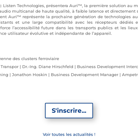
 Listen Technologies, présentera Auri™, la première solution au 
audio multicanal de haute qualité, à faible latence et directement s
ent Auri™ représente la prochaine génération de technologies audi
istants et une large compatibilité avec les récepteurs dédiés 
rce l’accessibilité future dans les transports publics et les li
nce utilisateur évolutive et indépendante de l’appareil.
éenne des clusters ferroviaire
ic Transpor | Dr.-Ing. Diane Hirschfeld | Business Development Int
stening | Jonathon Hoskin | Business Development Manager | Ampetr
S'inscrire...
Voir toutes les actualités !