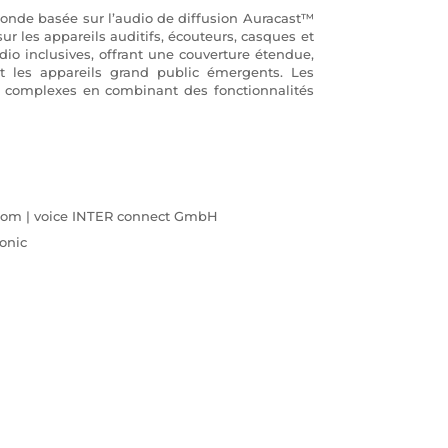
monde basée sur l’audio de diffusion Auracast™
ur les appareils auditifs, écouteurs, casques et
o inclusives, offrant une couverture étendue,
et les appareils grand public émergents. Les
eux complexes en combinant des fonctionnalités
ercom | voice INTER connect GmbH
onic