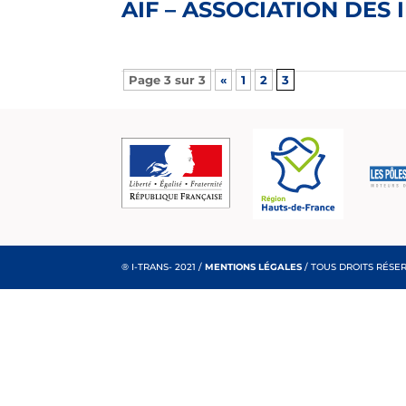
AIF – ASSOCIATION DES
Page 3 sur 3
«
1
2
3
® I-TRANS- 2021 /
MENTIONS LÉGALES
/ TOUS DROITS RÉSE