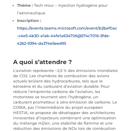
Thème :
Tech Hour – Injection hydrogène pour
l’aéronautique
Inscription :
https://events.teams.microsoft.com/event/b2bef0ac
-c4e5-4b30-a1ab-44fe1a634706@574c7016-5fde-
4262-9394-da374e5eed95
A quoi s’attendre ?
L’aviation représente ~2,5 % des émissions mondiales
de CO2. Les chambres de combustion des avions
actuels brûlent des hydrocarbures, tels que le
kérosène et du carburant d’aviation durable. Pour
réduire l’empreinte carbone de l’aviation, les
motoristes se tournent vers l’hydrogène, un
carburant prometteur à zéro émission de carbone. Le
CORIA, par l’intermédiaire du projet européen
HESTIA, se propose de développer des architectures
innovantes d’injecteurs combinant une optimisation
du mélange H2/air, une stabilité de flamme et une
réduction des émissions de NOx lors de combustion