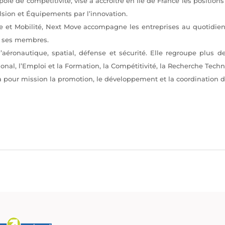
ôle de compétitivité, vise à accroitre en Ile de France les position
ulsion et Équipements par l’innovation.
e et Mobilité, Next Move accompagne les entreprises au quotidien 
re ses membres.
’aéronautique, spatial, défense et sécurité. Elle regroupe plus
national, l’Emploi et la Formation, la Compétitivité, la Recherche Te
pour mission la promotion, le développement et la coordination de 