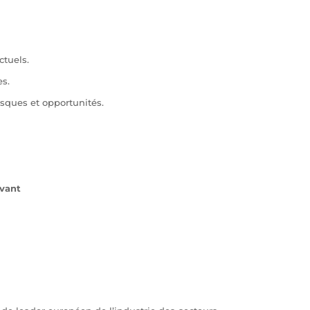
ctuels.
es.
isques et opportunités.
ivant