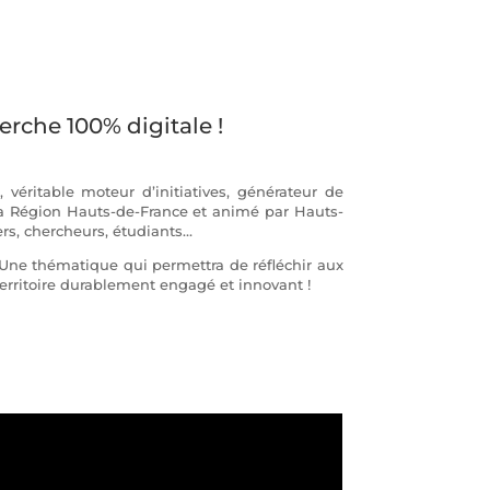
rche 100% digitale !
véritable moteur d’initiatives, générateur de
de la Région Hauts-de-France et animé par Hauts-
ers, chercheurs, étudiants…
. Une thématique qui permettra de réfléchir aux
territoire durablement engagé et innovant !