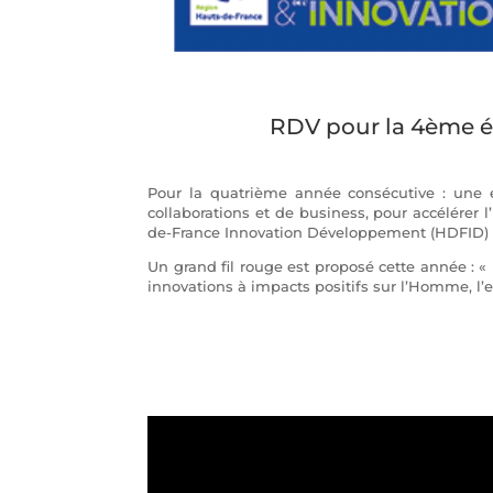
RDV pour la 4ème éd
Pour la quatrième année consécutive : une éd
collaborations et de business, pour accélérer l
de-France Innovation Développement (HDFID) s’a
Un grand fil rouge est proposé cette année : «
innovations à impacts positifs sur l’Homme, l’e