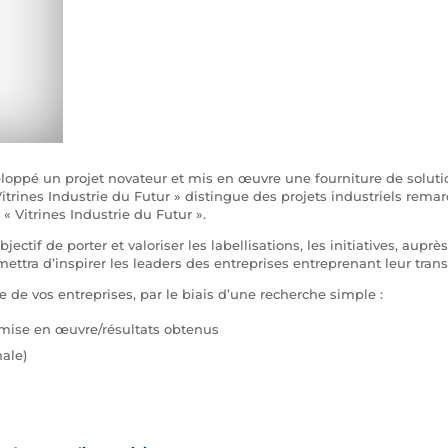
eloppé un projet novateur et mis en œuvre une fourniture de solu
 Vitrines Industrie du Futur » distingue des projets industriels rema
 « Vitrines Industrie du Futur ».
bjectif de porter et valoriser les labellisations, les initiatives, aup
ttra d’inspirer les leaders des entreprises entreprenant leur tran
e de vos entreprises, par le biais d’une recherche simple :
s mise en œuvre/résultats obtenus
nale)