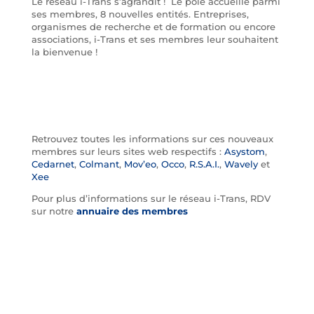
Le réseau i-Trans s’agrandit ! Le pôle accueille parmi
ses membres, 8 nouvelles entités. Entreprises,
organismes de recherche et de formation ou encore
associations, i-Trans et ses membres leur souhaitent
la bienvenue !
Retrouvez toutes les informations sur ces nouveaux
membres sur leurs sites web respectifs :
Asystom
,
Cedarnet
,
Colmant
,
Mov’eo
,
Occo
,
R.S.A.I.
,
Wavely
et
Xee
Pour plus d’informations sur le réseau i-Trans, RDV
sur notre
annuaire des membres