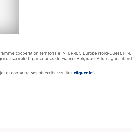
rogramme coopération territoriale INTERREG Europe Nord-Ouest. HI
ui rassemble 11 partenaires de France, Belgique, Allemagne, Irlande
et et connaître ses objectifs, veuillez
cliquer ici.