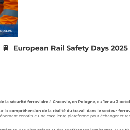
🚆 European Rail Safety Days 2025
 la sécurité ferroviaire
à
Cracovie, en Pologne
, du
1er au 3 octo
ur la
compréhension de la réalité du travail dans le secteur ferrov
événement constitue une excellente plateforme pour échanger et ren
namiques
, des
discussions
et des
conférences inspirantes
. Avec
10