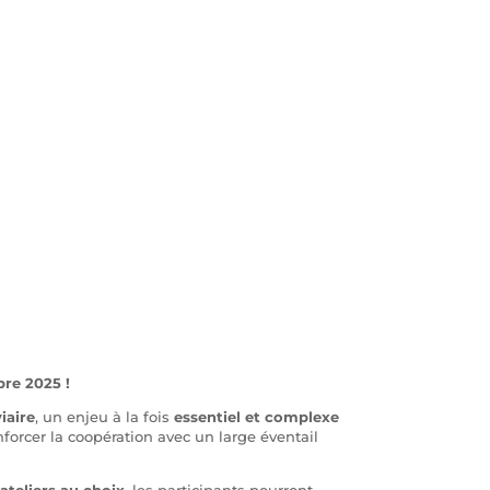
bre 2025 !
iaire
, un enjeu à la fois
essentiel et complexe
forcer la coopération avec un large éventail
 ateliers au choix
, les participants pourront