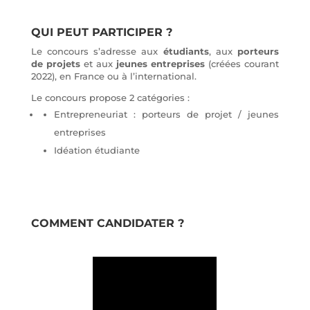
QUI PEUT PARTICIPER ?
Le concours s’adresse aux
étudiants
, aux
porteurs
de projets
et aux
jeunes entreprises
(créées courant
2022), en France ou à l’international.
Le concours propose 2 catégories :
Entrepreneuriat : porteurs de projet / jeunes
entreprises
Idéation étudiante
COMMENT CANDIDATER ?