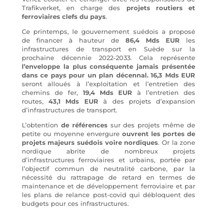
Trafikverket, en charge des
projets routiers et
ferroviaires clefs du pays
.
Ce printemps, le gouvernement suédois a proposé
de financer à hauteur de
86,4 Mds EUR
les
infrastructures de transport en Suède sur la
prochaine décennie 2022-2033. Cela représente
l’enveloppe la plus conséquente jamais présentée
dans ce pays pour un plan décennal. 16,3 Mds EUR
seront alloués à l’exploitation et l’entretien des
chemins de fer,
19,4 Mds EUR
à l’entretien des
routes,
43,1 Mds EUR
à des projets d’expansion
d’infrastructures de transport.
L’obtention
de références
sur des projets même de
petite ou moyenne envergure
ouvrent les portes de
projets majeurs suédois voire nordiques
. Or la zone
nordique abrite de nombreux projets
d’infrastructures ferroviaires et urbains, portée par
l’objectif commun de neutralité carbone, par la
nécessité du rattrapage de retard en termes de
maintenance et de développement ferroviaire et par
les plans de relance post-covid qui débloquent des
budgets pour ces infrastructures.