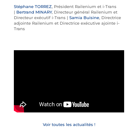
Stéphane TORREZ
, Président Railenium et i-Trans
|
Bertrand MINARY
, Directeur général Railenium et
Directeur exécutif i-Trans |
Samia Buisine
, Directrice
adjointe Railenium et Directrice exécutive ajointe i-
Trans
Voir toutes les actualités !